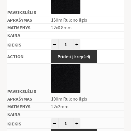
150m Rulono ilgis
22x0.8mm
-
+
Pridėti į krepšelį
100m Rulono ilgis
22x2mm
-
+