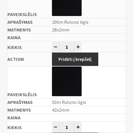
200m Rulono ilgis
28x2mm
-
+
Pridėti į krepšelį
50m Rulono ilgis
42x2mm
-
+