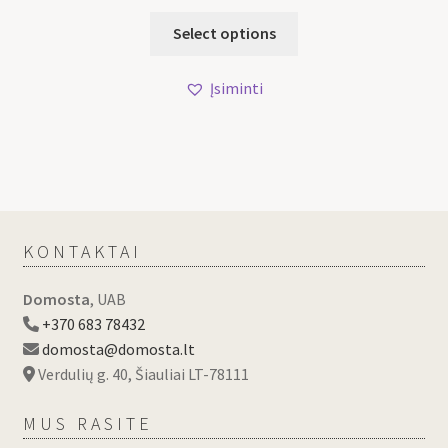
Select options
Įsiminti
KONTAKTAI
Domosta
, UAB
+370 683 78432
domosta@domosta.lt
Verdulių g. 40, Šiauliai LT-78111
MUS RASITE