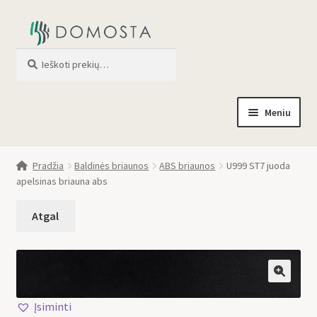
Ieškoti
When autocomplete results are av
Meniu
Pradžia
Pradžia
Baldinės briaunos
ABS briaunos
U999 ST7 juoda
apelsinas briauna abs
Parduotuvė
Apie mus
Profilis
🔍
Įsiminti