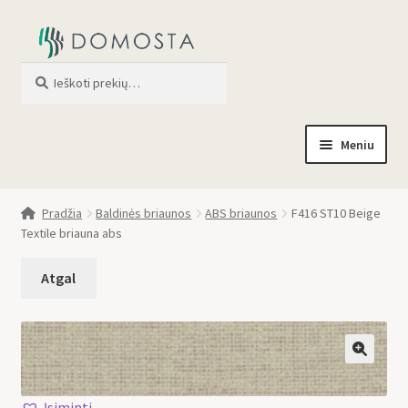
Ieškoti
When autocomplete results are av
Meniu
Pradžia
Pradžia
Baldinės briaunos
ABS briaunos
F416 ST10 Beige
Textile briauna abs
Parduotuvė
Apie mus
Profilis
🔍
Įsiminti