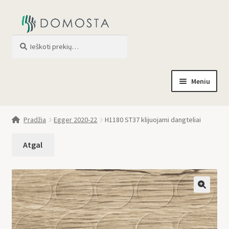
Ieškoti
When autocomplete results are av
Meniu
Pradžia
Pradžia
Egger 2020-22
H1180 ST37 klijuojami dangteliai
Parduotuvė
Apie mus
Profilis
🔍