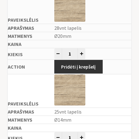
28vnt lapelis
Ø20mm
-
+
Pridėti į krepšelį
25vnt lapelis
Ø14mm
-
+