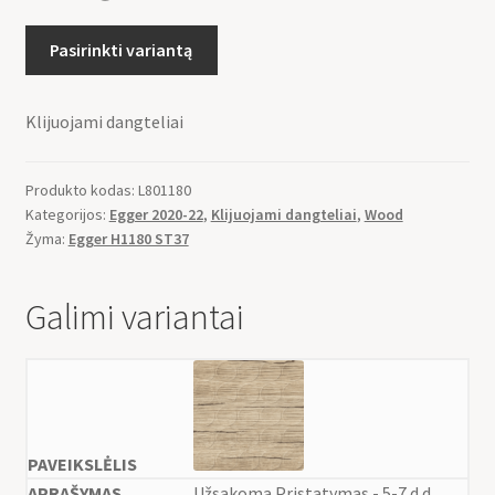
Pasirinkti variantą
Klijuojami dangteliai
Produkto kodas:
L801180
Kategorijos:
Egger 2020-22
,
Klijuojami dangteliai
,
Wood
Žyma:
Egger H1180 ST37
Galimi variantai
Užsakoma Pristatymas - 5-7 d.d.