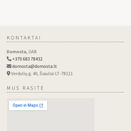
KONTAKTAI
Domosta
, UAB
+370 683 78432
domosta@domosta.lt
Verdulių g. 40, Šiauliai LT-78111
MUS RASITE