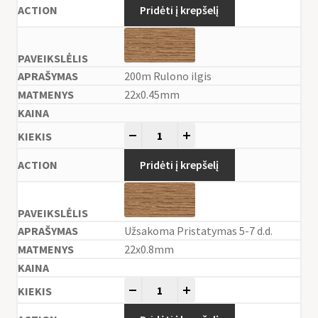
Pridėti į krepšelį
200m Rulono ilgis
22x0.45mm
-
+
Pridėti į krepšelį
Užsakoma Pristatymas 5-7 d.d.
22x0.8mm
-
+