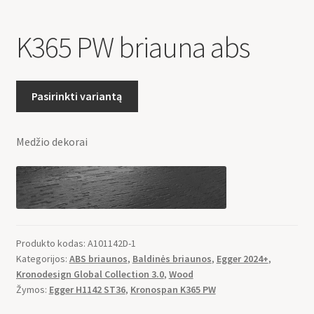
K365 PW briauna abs
Pasirinkti variantą
Medžio dekorai
Produkto kodas:
A101142D-1
Kategorijos:
ABS briaunos
,
Baldinės briaunos
,
Egger 2024+
,
Kronodesign Global Collection 3.0
,
Wood
Žymos:
Egger H1142 ST36
,
Kronospan K365 PW