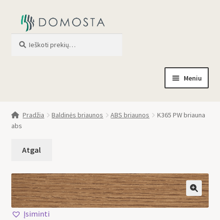
Ieškoti
When autocomplete results are av
Meniu
Pradžia
Pradžia
Baldinės briaunos
ABS briaunos
K365 PW briauna
abs
Parduotuvė
Apie mus
Profilis
🔍
Įsiminti