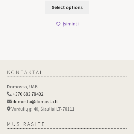
Select options
Įsiminti
KONTAKTAI
Domosta
, UAB
+370 683 78432
domosta@domosta.lt
Verdulių g. 40, Šiauliai LT-78111
MUS RASITE