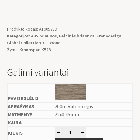
Produkto kodas:
A100528D
Kategorijos:
ABS briaunos
,
Baldinės briaunos
,
Kronodesign
Global Collection 3.0
,
Wood
Žyma:
Kronospan K528
Galimi variantai
200m Rulono ilgis
22x0.45mm
-
+