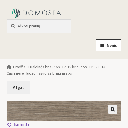
Ieškoti
When autocomplete results are av
Meniu
Pradžia
Pradžia
Baldinės briaunos
ABS briaunos
K528 HU
Cashmere Hudson ąžuolas briauna abs
Parduotuvė
Apie mus
Profilis
🔍
Įsiminti