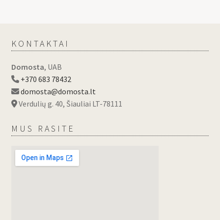
KONTAKTAI
Domosta
, UAB
+370 683 78432
domosta@domosta.lt
Verdulių g. 40, Šiauliai LT-78111
MUS RASITE