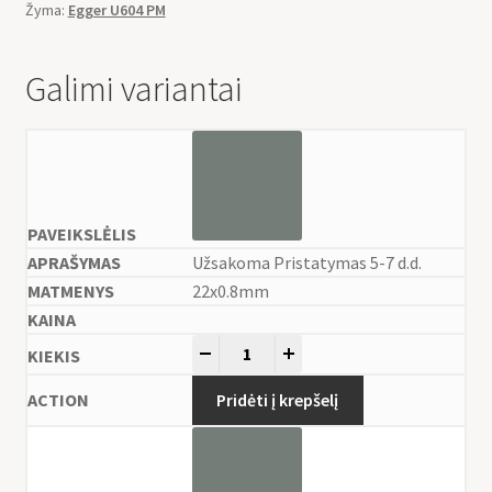
Žyma:
Egger U604 PM
Galimi variantai
Užsakoma Pristatymas 5-7 d.d.
22x0.8mm
-
+
Pridėti į krepšelį