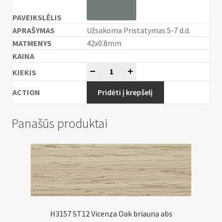
Užsakoma Pristatymas 5-7 d.d.
42x0.8mm
-
+
Pridėti į krepšelį
Panašūs produktai
H3157 ST12 Vicenza Oak briauna abs