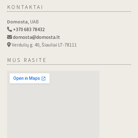
KONTAKTAI
Domosta
, UAB
+370 683 78432
domosta@domosta.lt
Verdulių g. 40, Šiauliai LT-78111
MUS RASITE