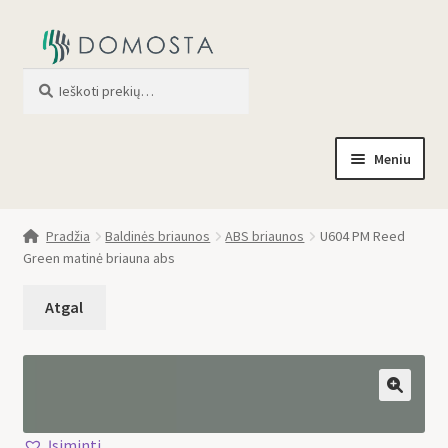
Ieškoti
When autocomplete results are av
Meniu
Pradžia
Pradžia
Baldinės briaunos
ABS briaunos
U604 PM Reed
Green matinė briauna abs
Parduotuvė
Apie mus
Profilis
🔍
Įsiminti