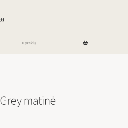
use up and down arrows to review and enter to go to the desired page. To
ti
0 prekių
 Grey matinė