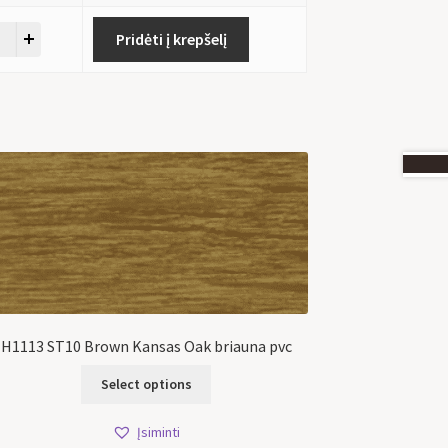
Pridėti į krepšelį
H1113 ST10 Brown Kansas Oak briauna pvc
Select options
Įsiminti