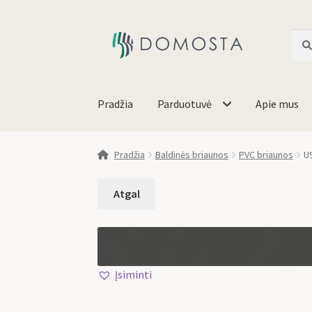
Ieško
Pradžia
Parduotuvė
Apie mus
Pradžia
Baldinės briaunos
PVC briaunos
U
Įsiminti