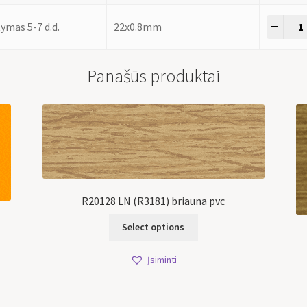
-
+
ymas 5-7 d.d.
22x0.8mm
Panašūs produktai
R20128 LN (R3181) briauna pvc
Select options
Įsiminti