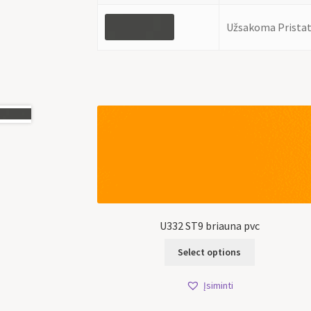
Užsakoma Pristat
U332 ST9 briauna pvc
Select options
Įsiminti