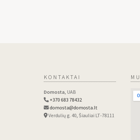
KONTAKTAI
MU
Domosta
, UAB
+370 683 78432
domosta@domosta.lt
Verdulių g. 40, Šiauliai LT-78111