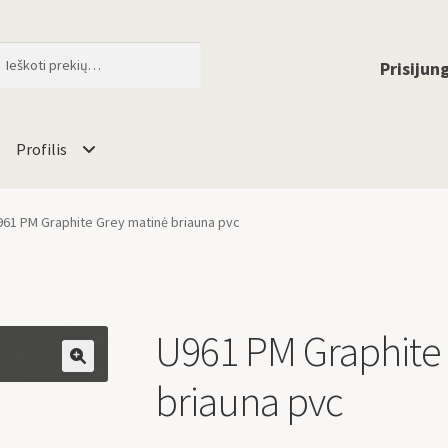
ti
When autocomplete results are available 
Prisijung
Profilis
961 PM Graphite Grey matinė briauna pvc
U961 PM Graphite
🔍
briauna pvc