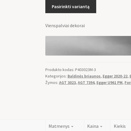
Pasirinkti variantą
Vienspalviai dekorai
Produkto kodas:
P403023M-3
Kategorijos:
Baldinės briaunos
,
Egger 2020-22
,
Žymos:
AGT 3023
,
AGT 7394
,
Egger U961 PM
,
For
Matmenys
Kaina
Kiekis