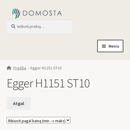
Ieškoti
When autocomplete results are av
Meniu
Pradžia
Pradžia
Egger H1151 ST10
Parduotuvė
Egger H1151 ST10
Apie mus
Profilis