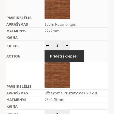
100m Rulono ilgis
22x2mm
-
+
Pridėti į krepšelį
Užsakoma Pristatymas 5-7 d.d.
25x0.45mm