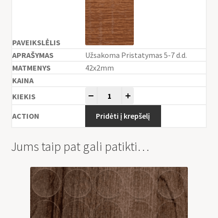
Užsakoma Pristatymas 5-7 d.d.
42x2mm
-
+
Pridėti į krepšelį
Jums taip pat gali patikti…