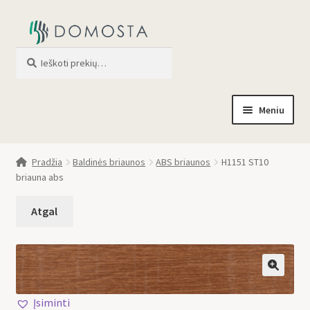
Ieškoti
When autocomplete results are av
Meniu
Pradžia
Pradžia
Baldinės briaunos
ABS briaunos
H1151 ST10
briauna abs
Parduotuvė
Apie mus
Profilis
🔍
Įsiminti