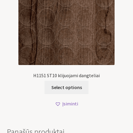
H1151 ST10 klijuojami dangteliai
Select options
Įsiminti
Panašūs produktai