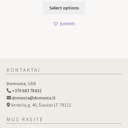
Select options
Įsiminti
KONTAKTAI
Domosta
, UAB
+370 683 78432
domosta@domosta.lt
Verdulių g. 40, Šiauliai LT-78111
MUS RASITE