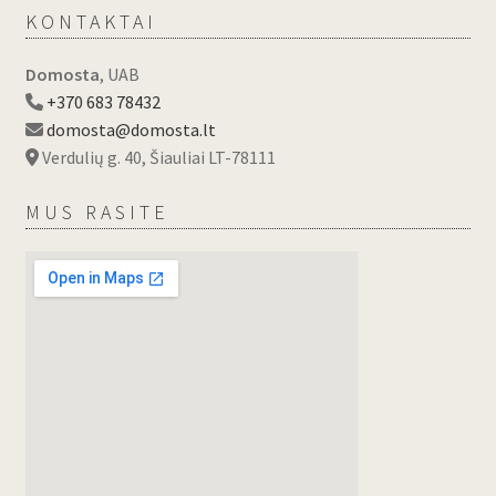
KONTAKTAI
Domosta
, UAB
+370 683 78432
domosta@domosta.lt
Verdulių g. 40, Šiauliai LT-78111
MUS RASITE