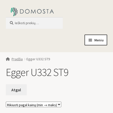
Ieškoti
When autocomplete results are av
Meniu
Pradžia
Pradžia
Egger U332 ST9
Parduotuvė
Egger U332 ST9
Apie mus
Profilis