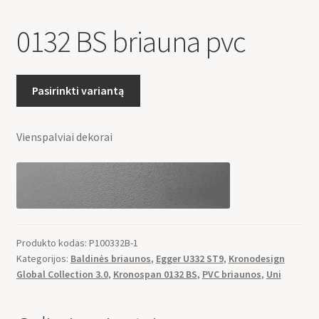
0132 BS briauna pvc
Pasirinkti variantą
Vienspalviai dekorai
Produkto kodas:
P100332B-1
Kategorijos:
Baldinės briaunos
,
Egger U332 ST9
,
Kronodesign
Global Collection 3.0
,
Kronospan 0132 BS
,
PVC briaunos
,
Uni