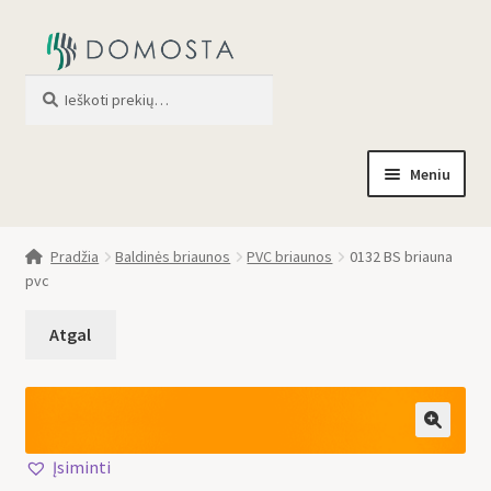
Ieškoti
When autocomplete results are av
Meniu
Pradžia
Pradžia
Baldinės briaunos
PVC briaunos
0132 BS briauna
pvc
Parduotuvė
Apie mus
Profilis
🔍
Įsiminti