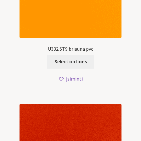
U332 ST9 briauna pvc
Select options
Įsiminti