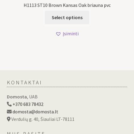
H1113 ST10 Brown Kansas Oak briauna pvc
Select options
Įsiminti
KONTAKTAI
Domosta
, UAB
+370 683 78432
domosta@domosta.lt
Verdulių g. 40, Šiauliai LT-78111
MUS RASITE