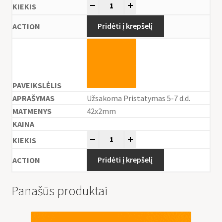
-
+
Pridėti į krepšelį
Užsakoma Pristatymas 5-7 d.d.
42x2mm
-
+
Pridėti į krepšelį
Panašūs produktai