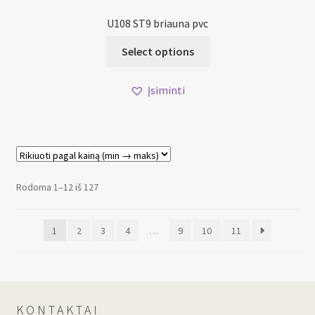
U108 ST9 briauna pvc
Select options
Įsiminti
Rodoma 1–12 iš 127
1
2
3
4
…
9
10
11
KONTAKTAI