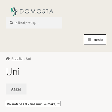
Ieškoti
When autocomplete results are av
Meniu
Pradžia
Pradžia
Uni
Parduotuvė
Uni
Apie mus
Profilis