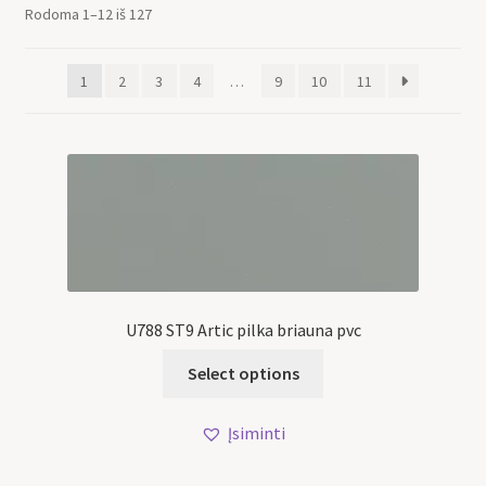
Rodoma 1–12 iš 127
1
2
3
4
…
9
10
11
U788 ST9 Artic pilka briauna pvc
Select options
Įsiminti