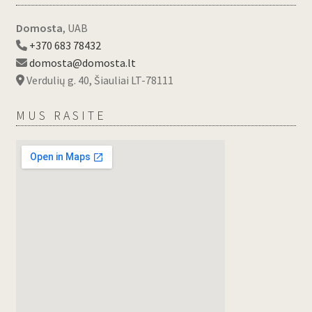
Domosta
, UAB
+370 683 78432
domosta@domosta.lt
Verdulių g. 40, Šiauliai LT-78111
MUS RASITE