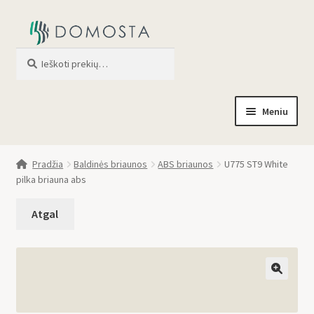
Ieškoti
When autocomplete results are av
Meniu
Pradžia
Pradžia
Baldinės briaunos
ABS briaunos
U775 ST9 White
pilka briauna abs
Parduotuvė
Apie mus
Profilis
🔍