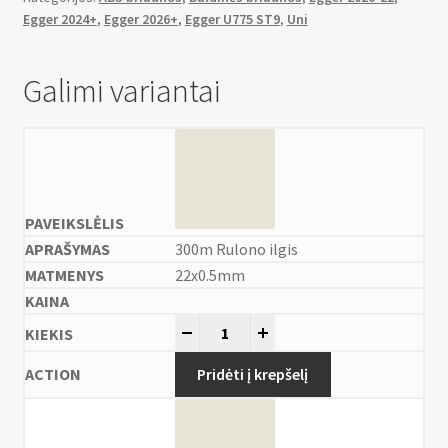
Egger 2024+
,
Egger 2026+
,
Egger U775 ST9
,
Uni
Galimi variantai
300m Rulono ilgis
22x0.5mm
-
+
Pridėti į krepšelį