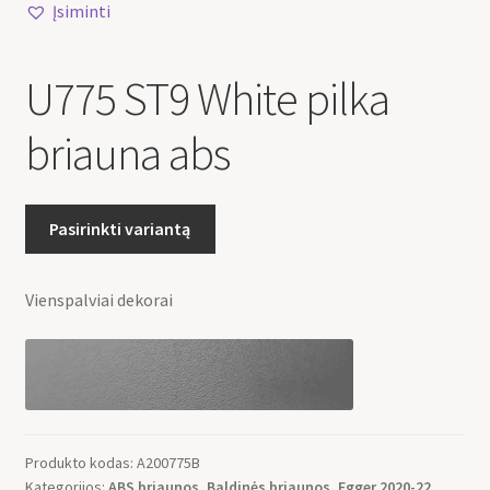
Įsiminti
U775 ST9 White pilka
briauna abs
Pasirinkti variantą
Vienspalviai dekorai
Produkto kodas:
A200775B
Kategorijos:
ABS briaunos
,
Baldinės briaunos
,
Egger 2020-22
,