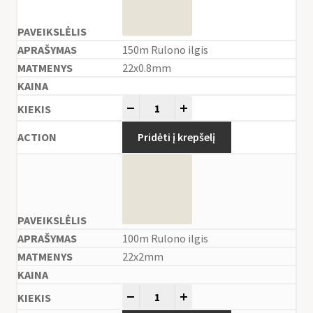
150m Rulono ilgis
22x0.8mm
-
+
Pridėti į krepšelį
100m Rulono ilgis
22x2mm
-
+