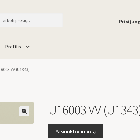
ti
When autocomplete results are available 
Prisijung
Profilis
16003 VV (U1343)
U16003 VV (U1343
🔍
Pasirinkti variantą