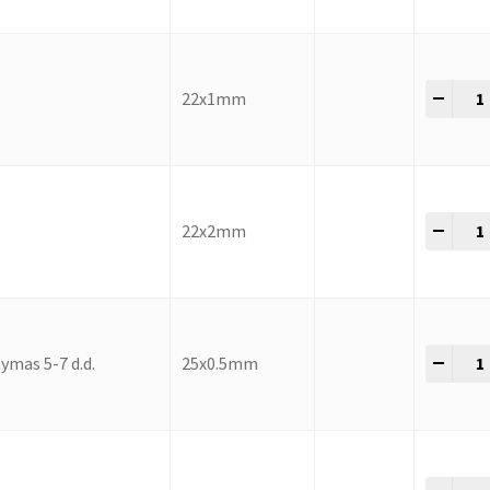
-
+
s
22x1mm
-
+
s
22x2mm
-
+
ymas 5-7 d.d.
25x0.5mm