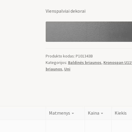
Vienspalviai dekorai
Produkto kodas:
P101343B
Kategorijos:
Baldinės briaunos
,
Kronospan U11
briaunos
,
Uni
Matmenys
Kaina
Kiekis