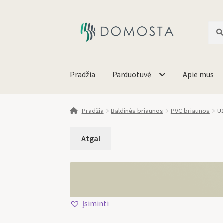
Ieško
Pradžia
Parduotuvė
Apie mus
Pradžia
Baldinės briaunos
PVC briaunos
U
Įsiminti