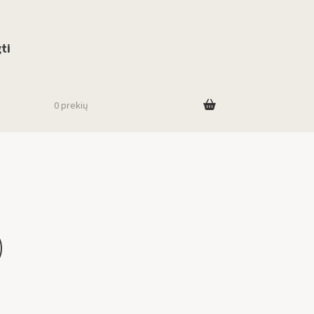
use up and down arrows to review and enter to go to the desired page. To
ti
0 prekių
)