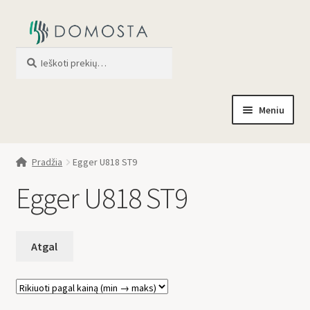
Ieškoti
When autocomplete results are av
Meniu
Pradžia
Pradžia
Egger U818 ST9
Parduotuvė
Egger U818 ST9
Apie mus
Profilis