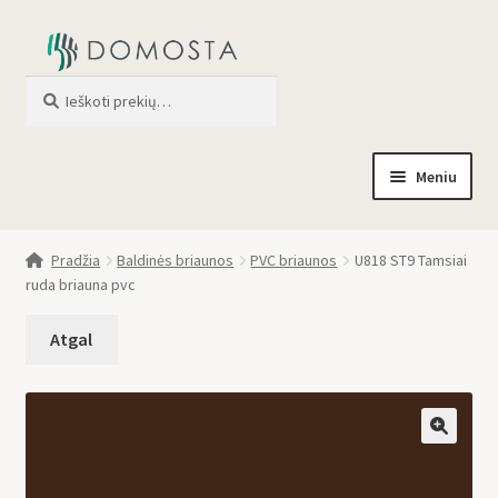
Ieškoti
When autocomplete results are av
Meniu
Pradžia
Pradžia
Baldinės briaunos
PVC briaunos
U818 ST9 Tamsiai
ruda briauna pvc
Parduotuvė
Apie mus
Profilis
🔍