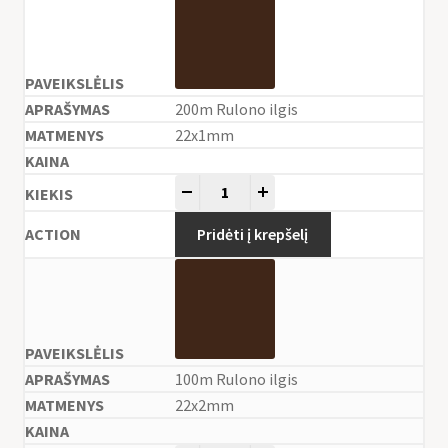
200m Rulono ilgis
22x1mm
-
+
Pridėti į krepšelį
100m Rulono ilgis
22x2mm