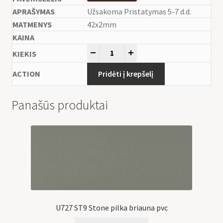
Užsakoma Pristatymas 5-7 d.d.
42x2mm
-
+
Pridėti į krepšelį
Panašūs produktai
U727 ST9 Stone pilka briauna pvc