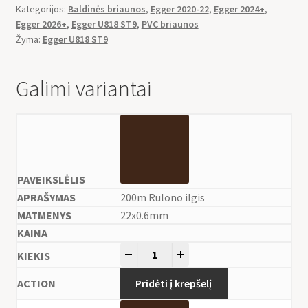
Kategorijos:
Baldinės briaunos
,
Egger 2020-22
,
Egger 2024+
,
Egger 2026+
,
Egger U818 ST9
,
PVC briaunos
Žyma:
Egger U818 ST9
Galimi variantai
200m Rulono ilgis
22x0.6mm
-
+
Pridėti į krepšelį