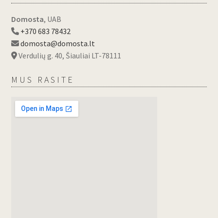
Domosta
, UAB
+370 683 78432
domosta@domosta.lt
Verdulių g. 40, Šiauliai LT-78111
MUS RASITE