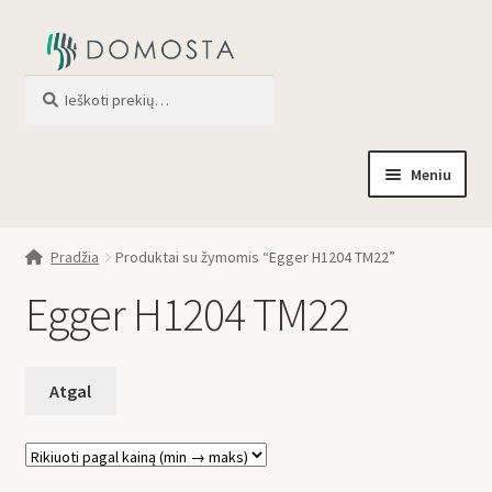
Ieškoti
When autocomplete results are av
Meniu
Pradžia
Pradžia
Produktai su žymomis “Egger H1204 TM22”
Parduotuvė
Egger H1204 TM22
Apie mus
Profilis