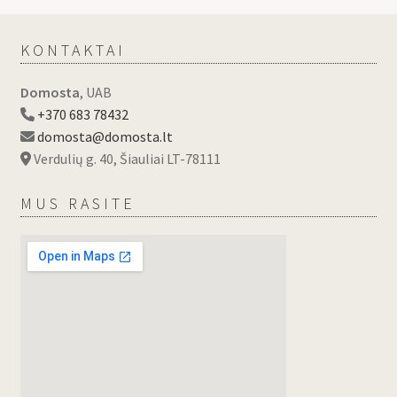
KONTAKTAI
Domosta
, UAB
+370 683 78432
domosta@domosta.lt
Verdulių g. 40, Šiauliai LT-78111
MUS RASITE