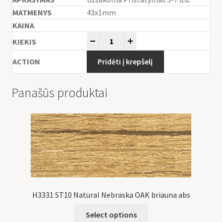
43x1mm
-
+
Pridėti į krepšelį
Panašūs produktai
H3331 ST10 Natural Nebraska OAK briauna abs
Select options