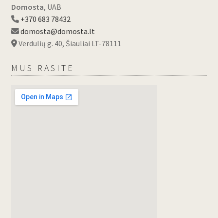
Domosta
, UAB
+370 683 78432
domosta@domosta.lt
Verdulių g. 40, Šiauliai LT-78111
MUS RASITE