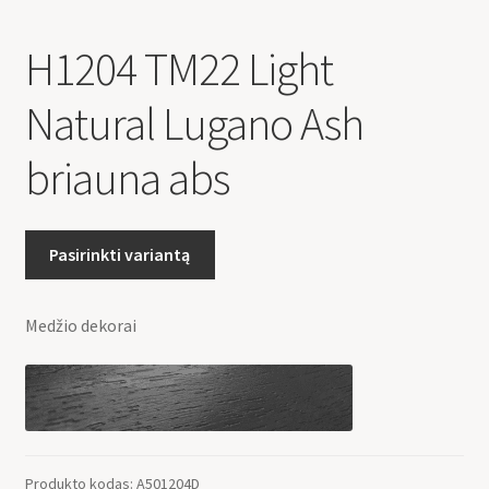
H1204 TM22 Light
Natural Lugano Ash
briauna abs
Pasirinkti variantą
Medžio dekorai
Produkto kodas:
A501204D