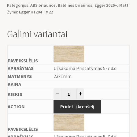
Kategorijos:
ABS briaunos
,
Baldinės briaunos
,
Egger 2026+
,
Matt
Žyma:
Egger H1204 TM22
Galimi variantai
Užsakoma Pristatymas 5-7 d.d.
23x1mm
-
+
Pridėti į krepšelį
Užsakoma Pristatymas 5-7 d.d.