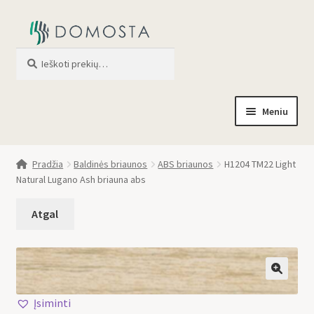
Ieškoti
When autocomplete results are av
Meniu
Pradžia
Pradžia
Baldinės briaunos
ABS briaunos
H1204 TM22 Light
Natural Lugano Ash briauna abs
Parduotuvė
Apie mus
Profilis
🔍
Įsiminti