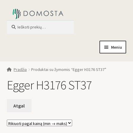
Ieškoti
When autocomplete results are av
Meniu
Pradžia
Pradžia
Produktai su žymomis “Egger H3176 ST37”
Parduotuvė
Egger H3176 ST37
Apie mus
Profilis