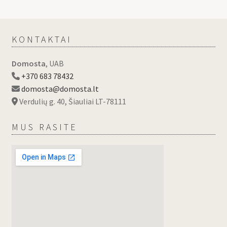
KONTAKTAI
Domosta
, UAB
+370 683 78432
domosta@domosta.lt
Verdulių g. 40, Šiauliai LT-78111
MUS RASITE