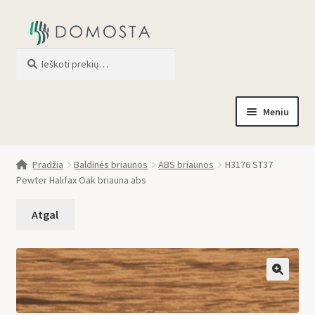
Ieškoti
When autocomplete results are av
Meniu
Pradžia
Pradžia
Baldinės briaunos
ABS briaunos
H3176 ST37
Pewter Halifax Oak briauna abs
Parduotuvė
Apie mus
Profilis
🔍