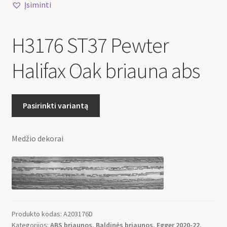
Įsiminti
H3176 ST37 Pewter
Halifax Oak briauna abs
Pasirinkti variantą
Medžio dekorai
Produkto kodas:
A203176D
Kategorijos:
ABS briaunos
,
Baldinės briaunos
,
Egger 2020-22
,