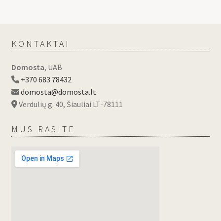
KONTAKTAI
Domosta
, UAB
+370 683 78432
domosta@domosta.lt
Verdulių g. 40, Šiauliai LT-78111
MUS RASITE