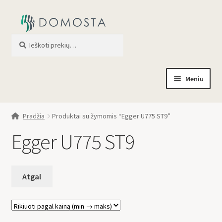
Ieškoti
When autocomplete results are av
Meniu
Pradžia
Pradžia
Produktai su žymomis “Egger U775 ST9”
Parduotuvė
Egger U775 ST9
Apie mus
Profilis