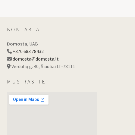
KONTAKTAI
Domosta
, UAB
+370 683 78432
domosta@domosta.lt
Verdulių g. 40, Šiauliai LT-78111
MUS RASITE