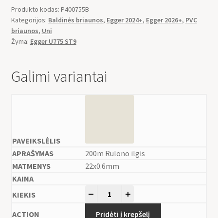
Produkto kodas:
P400755B
Kategorijos:
Baldinės briaunos
,
Egger 2024+
,
Egger 2026+
,
PVC
briaunos
,
Uni
Žyma:
Egger U775 ST9
Galimi variantai
200m Rulono ilgis
22x0.6mm
-
+
Pridėti į krepšelį