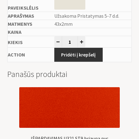
Užsakoma Pristatymas 5-7 d.d.
43x2mm
-
+
Pridėti į krepšelį
Panašūs produktai
IŠPARDAVIMAS U321 ST9 briauna pvc