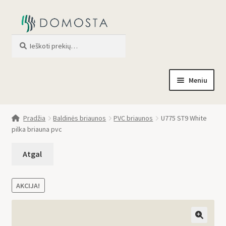
Ieškoti
When autocomplete results are av
Meniu
Pradžia
Pradžia
Baldinės briaunos
PVC briaunos
U775 ST9 White
pilka briauna pvc
Parduotuvė
Apie mus
Profilis
AKCIJA!