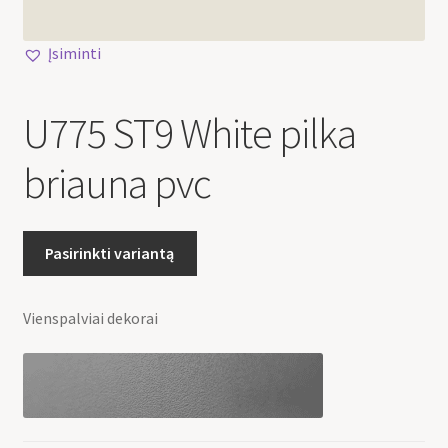
🔍
Įsiminti
U775 ST9 White pilka
briauna pvc
Pasirinkti variantą
Vienspalviai dekorai