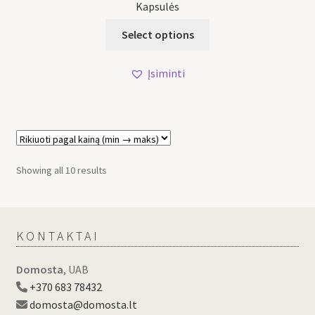
Kapsulės
Select options
Įsiminti
Showing all 10 results
KONTAKTAI
Domosta
, UAB
+370 683 78432
domosta@domosta.lt