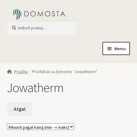
Ieškoti
When autocomplete results are av
Meniu
Pradžia
Pradžia
Produktai su žymomis “Jowatherm”
Parduotuvė
Jowatherm
Apie mus
Profilis