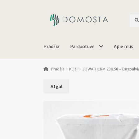
Ieško
Pradžia
Parduotuvė
Apie mus
Pradžia
Klijai
JOWATHERM 280.58 – Bespalviai 