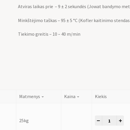
Atviras laikas prie – 9 ± 2 sekundės (Jowat bandymo me
Minkštėjimo taškas – 95 ± 5 °C (Kofler kaitinimo stendas
Tiekimo greitis – 10 – 40 m/min
Matmenys
Kaina
Kiekis
-
+
25kg