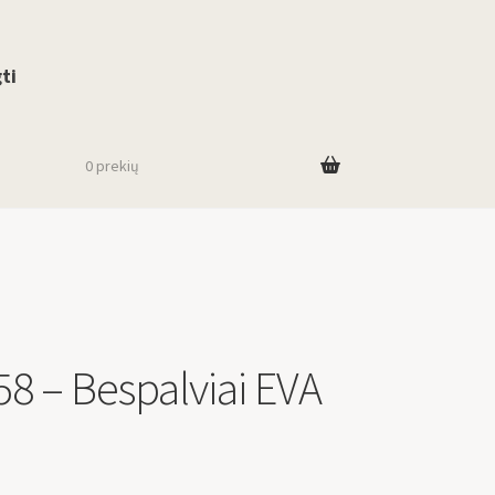
use up and down arrows to review and enter to go to the desired page. To
ti
0 prekių
 – Bespalviai EVA