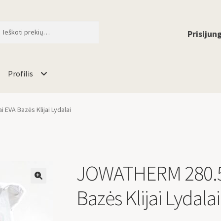
ti
When autocomplete results are available 
Prisijung
Profilis
EVA Bazės Klijai Lydalai
JOWATHERM 280.58
🔍
Bazės Klijai Lydalai