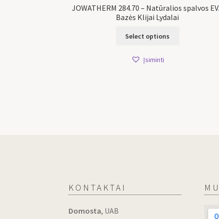
JOWATHERM 284.70 – Natūralios spalvos E
Bazės Klijai Lydalai
Select options
Įsiminti
KONTAKTAI
MU
Domosta
, UAB