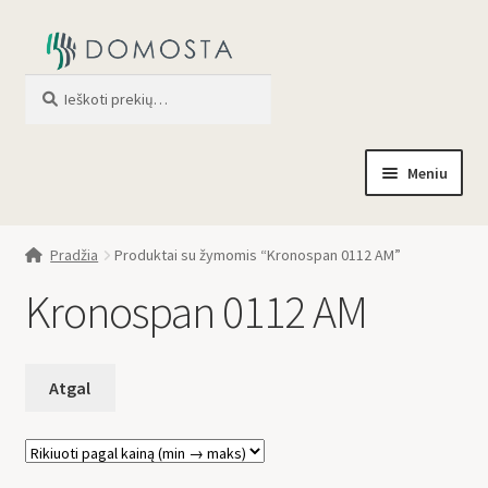
Ieškoti
When autocomplete results are av
Meniu
Pradžia
Pradžia
Produktai su žymomis “Kronospan 0112 AM”
Parduotuvė
Kronospan 0112 AM
Apie mus
Profilis