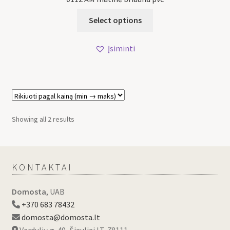
Select options
Įsiminti
Showing all 2 results
KONTAKTAI
Domosta
, UAB
+370 683 78432
domosta@domosta.lt
Verdulių g. 40, Šiauliai LT-78111