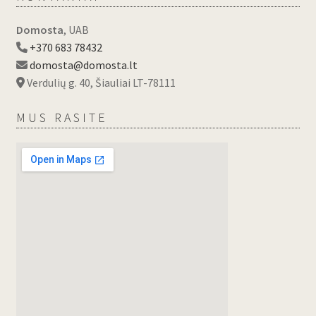
Domosta
, UAB
+370 683 78432
domosta@domosta.lt
Verdulių g. 40, Šiauliai LT-78111
MUS RASITE