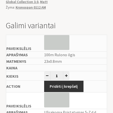
Global Collection 3.0
,
Matt
Žyma:
Kronospan 0112 AM
Galimi variantai
100m Rulono ilgis
23x0.8mm
-
+
Pridėti į krepšelį
Užsakoma Pristatymas 5-7 d.d.