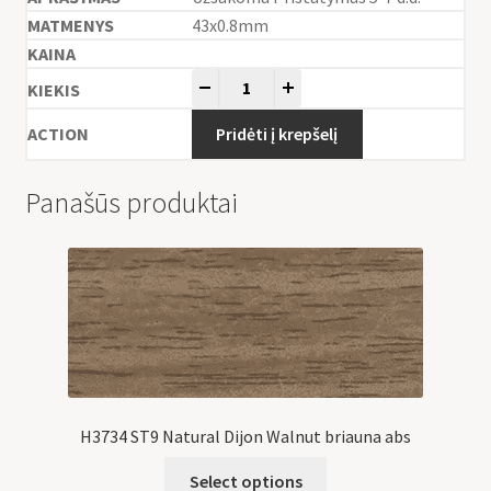
43x0.8mm
-
+
Pridėti į krepšelį
Panašūs produktai
H3734 ST9 Natural Dijon Walnut briauna abs
Select options