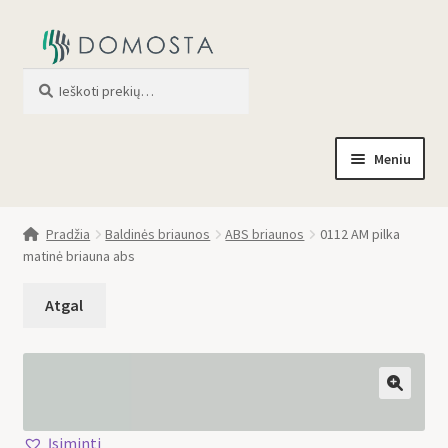
Ieškoti
When autocomplete results are av
Meniu
Pradžia
Pradžia
Baldinės briaunos
ABS briaunos
0112 AM pilka
matinė briauna abs
Parduotuvė
Apie mus
Profilis
🔍
Įsiminti