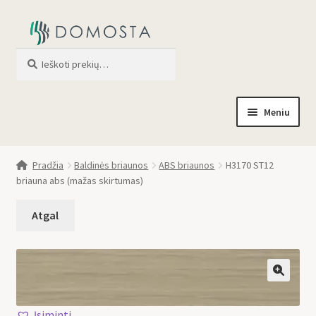
Ieškoti
When autocomplete results are av
Meniu
Pradžia
Pradžia
Baldinės briaunos
ABS briaunos
H3170 ST12
briauna abs (mažas skirtumas)
Parduotuvė
Apie mus
Profilis
🔍
Įsiminti