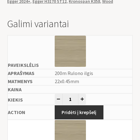
Egger 2024+
,
Egger H3170 ST12
,
Kronospan K358
,
Wood
Galimi variantai
200m Rulono ilgis
22x0.45mm
-
+
Pridėti į krepšelį