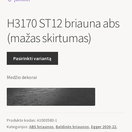
H3170 ST12 briauna abs
(mažas skirtumas)
Pasirinkti variantą
Medžio dekorai
Produkto kodas:
A100358D-1
Kategorijos:
ABS briaunos
,
Baldinės briaunos
,
Egger 2020-22
,