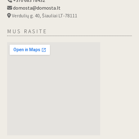
+370 683 78432
domosta@domosta.lt
Verdulių g. 40, Šiauliai LT-78111
MUS RASITE