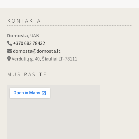
KONTAKTAI
Domosta
, UAB
+370 683 78432
domosta@domosta.lt
Verdulių g. 40, Šiauliai LT-78111
MUS RASITE