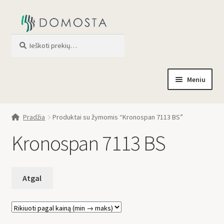
Ieškoti
When autocomplete results are av
Meniu
Pradžia
Pradžia
Produktai su žymomis “Kronospan 7113 BS”
Parduotuvė
Kronospan 7113 BS
Apie mus
Profilis