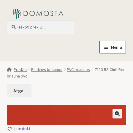
Ieškoti
When autocomplete results are av
Meniu
Pradžia
Pradžia
Baldinės briaunos
PVC briaunos
7113 BS Chilli Red
briauna pvc
Parduotuvė
Apie mus
Profilis
🔍
Įsiminti