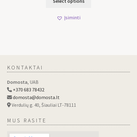
Select options
Įsiminti
KONTAKTAI
Domosta
, UAB
+370 683 78432
domosta@domosta.lt
Verdulių g. 40, Šiauliai LT-78111
MUS RASITE