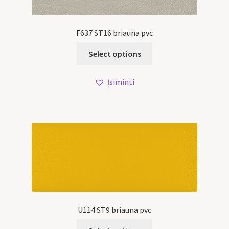
F637 ST16 briauna pvc
Select options
Įsiminti
U114 ST9 briauna pvc