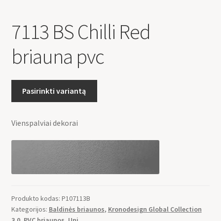
7113 BS Chilli Red
briauna pvc
Pasirinkti variantą
Vienspalviai dekorai
Produkto kodas:
P107113B
Kategorijos:
Baldinės briaunos
,
Kronodesign Global Collection
3.0
,
PVC briaunos
,
Uni