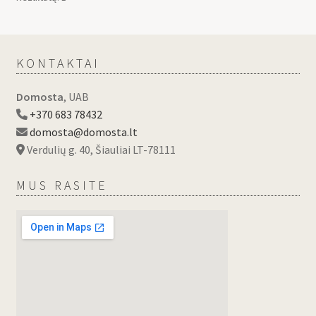
KONTAKTAI
Domosta
, UAB
+370 683 78432
domosta@domosta.lt
Verdulių g. 40, Šiauliai LT-78111
MUS RASITE