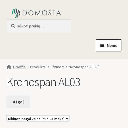
Ieškoti
When autocomplete results are av
Meniu
Pradžia
Pradžia
Produktai su žymomis “Kronospan AL03”
Parduotuvė
Kronospan AL03
Apie mus
Profilis