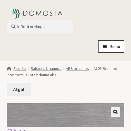
Ieškoti
When autocomplete results are av
Meniu
Pradžia
Pradžia
Baldinės briaunos
ABS briaunos
AL03 Brushed
Inox metalizuota briauna abs
Parduotuvė
Apie mus
Profilis
🔍
Įsiminti