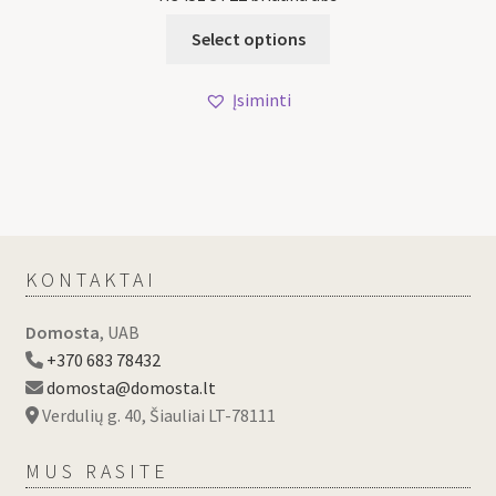
Select options
Įsiminti
KONTAKTAI
Domosta
, UAB
+370 683 78432
domosta@domosta.lt
Verdulių g. 40, Šiauliai LT-78111
MUS RASITE