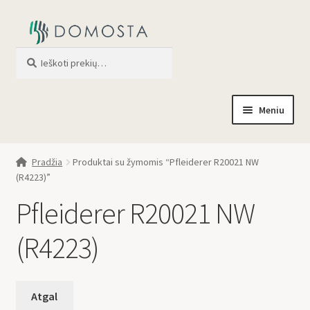
Ieškoti
When autocomplete results are av
Meniu
Pradžia
Pradžia
Produktai su žymomis “Pfleiderer R20021 NW
(R4223)”
Parduotuvė
Pfleiderer R20021 NW
Apie mus
(R4223)
Profilis