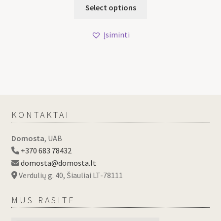
Select options
Įsiminti
KONTAKTAI
Domosta
, UAB
+370 683 78432
domosta@domosta.lt
Verdulių g. 40, Šiauliai LT-78111
MUS RASITE