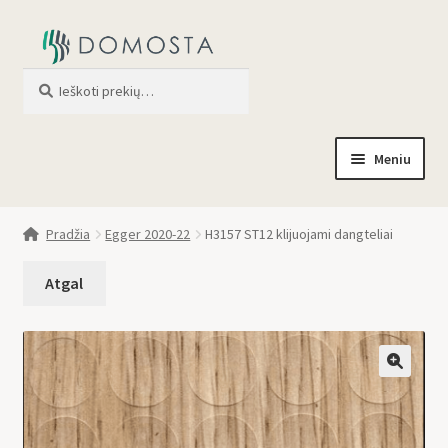
Ieškoti
When autocomplete results are av
Meniu
Pradžia
Pradžia
Egger 2020-22
H3157 ST12 klijuojami dangteliai
Parduotuvė
Apie mus
Profilis
🔍