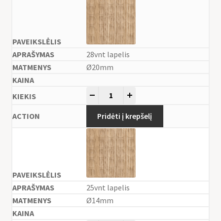
28vnt lapelis
Ø20mm
-
+
Pridėti į krepšelį
25vnt lapelis
Ø14mm