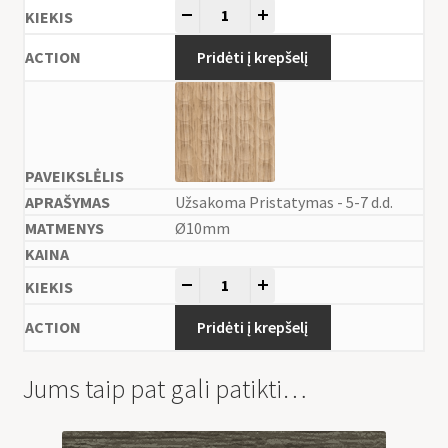
-
+
Pridėti į krepšelį
Užsakoma Pristatymas - 5-7 d.d.
Ø10mm
-
+
Pridėti į krepšelį
Jums taip pat gali patikti…