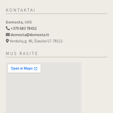
KONTAKTAI
Domosta
, UAB
+370 683 78432
domosta@domosta.lt
Verdulių g. 40, Šiauliai LT-78111
MUS RASITE