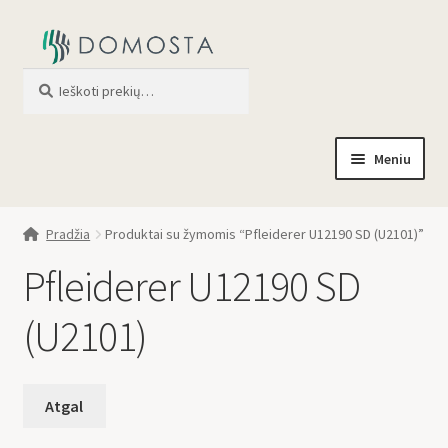
Ieškoti
When autocomplete results are av
Meniu
Pradžia
Pradžia
Produktai su žymomis “Pfleiderer U12190 SD (U2101)”
Parduotuvė
Pfleiderer U12190 SD
Apie mus
(U2101)
Profilis