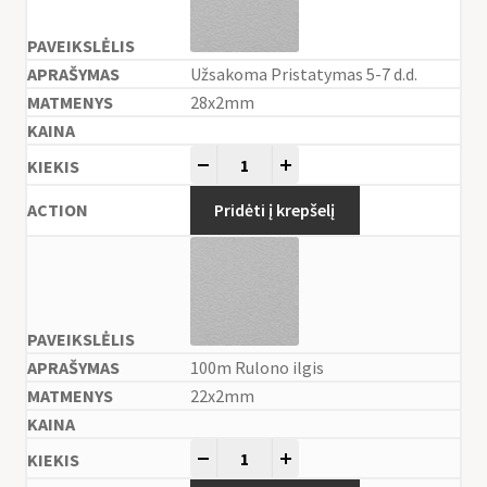
Užsakoma Pristatymas 5-7 d.d.
28x2mm
-
+
Pridėti į krepšelį
100m Rulono ilgis
22x2mm
-
+