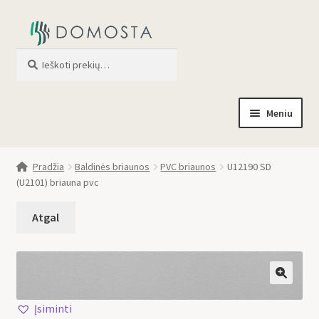
Ieškoti
When autocomplete results are av
Meniu
Pradžia
Pradžia
Baldinės briaunos
PVC briaunos
U12190 SD
(U2101) briauna pvc
Parduotuvė
Apie mus
Profilis
🔍
Įsiminti