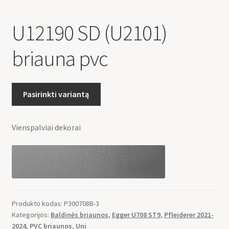
U12190 SD (U2101)
briauna pvc
Pasirinkti variantą
Vienspalviai dekorai
Produkto kodas:
P300708B-3
Kategorijos:
Baldinės briaunos
,
Egger U708 ST9
,
Pfleiderer 2021-
2024
,
PVC briaunos
,
Uni