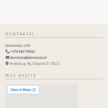
KONTAKTAI
Domosta
, UAB
+370 683 78432
domosta@domosta.lt
Verdulių g. 40, Šiauliai LT-78111
MUS RASITE