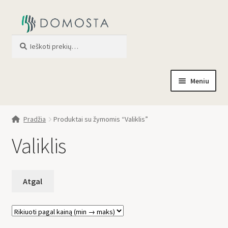
Ieškoti
When autocomplete results are av
Meniu
Pradžia
Pradžia
Produktai su žymomis “Valiklis”
Parduotuvė
Valiklis
Apie mus
Profilis