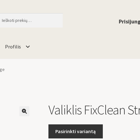
ti
When autocomplete results are available 
Prisijung
Profilis
nge
Valiklis FixClean S
🔍
Pasirinkti variantą