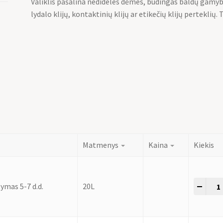
Valiklis pašalina nedideles dėmes, būdingas baldų gamyb
lydalo klijų, kontaktinių klijų ar etikečių klijų perteklių
Matmenys
Kaina
Kiekis
-
+
ymas 5-7 d.d.
20L