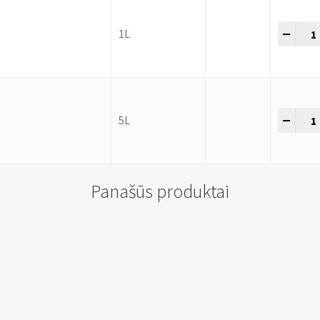
-
+
1L
-
+
5L
Panašūs produktai