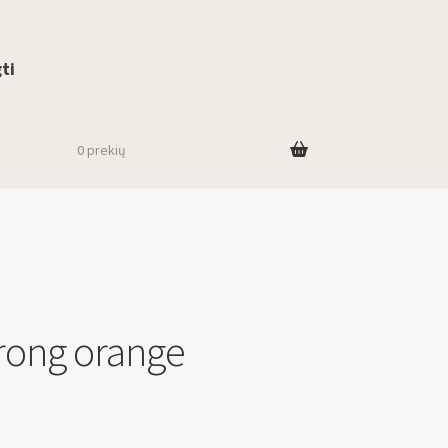
use up and down arrows to review and enter to go to the desired page. To
ti
0 prekių
trong orange