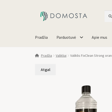
Ieško
Pradžia
Parduotuvė
Apie mus
Pradžia
Valikliai
Valiklis FixClean Strong ora