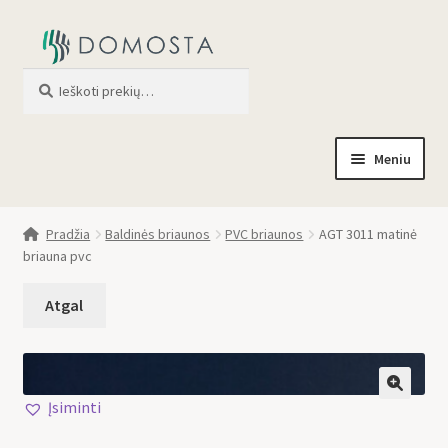
Ieškoti
When autocomplete results are av
Meniu
Pradžia
Pradžia
Baldinės briaunos
PVC briaunos
AGT 3011 matinė
briauna pvc
Parduotuvė
Apie mus
Profilis
Įsiminti
🔍