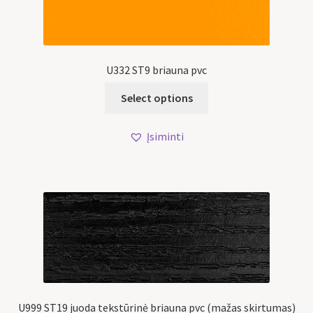
U332 ST9 briauna pvc
Select options
Įsiminti
U999 ST19 juoda tekstūrinė briauna pvc (mažas skirtumas)