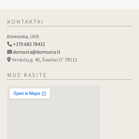
KONTAKTAI
Domosta
, UAB
+370 683 78432
domosta@domosta.lt
Verdulių g. 40, Šiauliai LT-78111
MUS RASITE