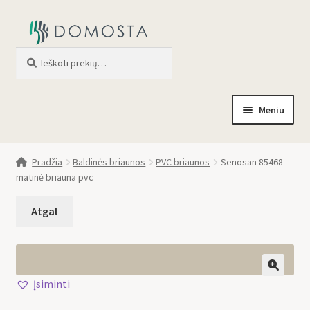
Ieškoti
When autocomplete results are av
Meniu
Pradžia
Pradžia
Baldinės briaunos
PVC briaunos
Senosan 85468
matinė briauna pvc
Parduotuvė
Apie mus
Profilis
Įsiminti
🔍