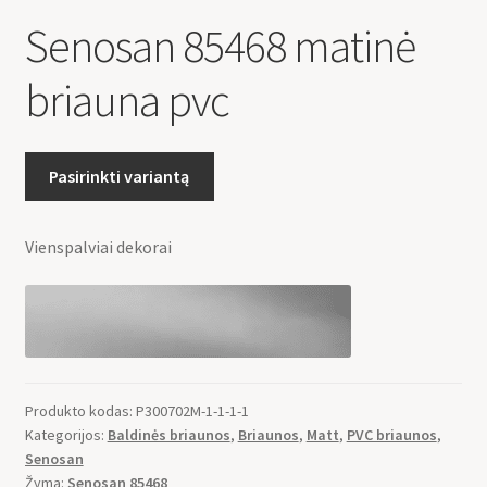
Senosan 85468 matinė
briauna pvc
Pasirinkti variantą
Vienspalviai dekorai
Produkto kodas:
P300702M-1-1-1-1
Kategorijos:
Baldinės briaunos
,
Briaunos
,
Matt
,
PVC briaunos
,
Senosan
Žyma:
Senosan 85468