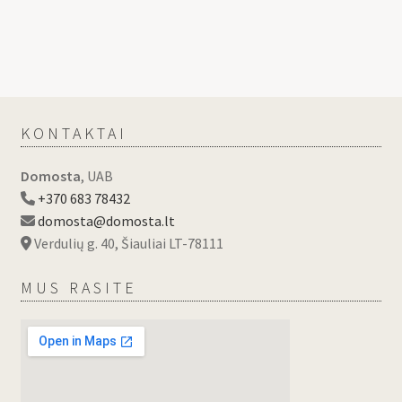
KONTAKTAI
Domosta
, UAB
+370 683 78432
domosta@domosta.lt
Verdulių g. 40, Šiauliai LT-78111
MUS RASITE