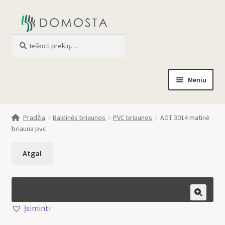
Ieškoti
When autocomplete results are av
Meniu
Pradžia
Pradžia
Baldinės briaunos
PVC briaunos
AGT 3014 matinė
briauna pvc
Parduotuvė
Apie mus
Profilis
🔍
Įsiminti