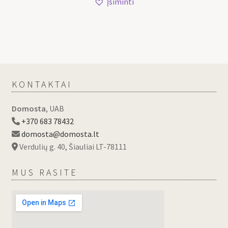
Įsiminti
KONTAKTAI
Domosta
, UAB
+370 683 78432
domosta@domosta.lt
Verdulių g. 40, Šiauliai LT-78111
MUS RASITE