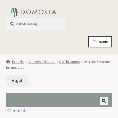
Ieškoti
When autocomplete results are av
Meniu
Pradžia
Pradžia
Baldinės briaunos
PVC briaunos
AGT 3015 matinė
briauna pvc
Parduotuvė
Apie mus
Profilis
🔍
Įsiminti