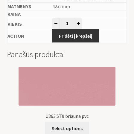
42x2mm
-
+
Pridėti į krepšelį
Panašūs produktai
U363 ST9 briauna pvc
Select options