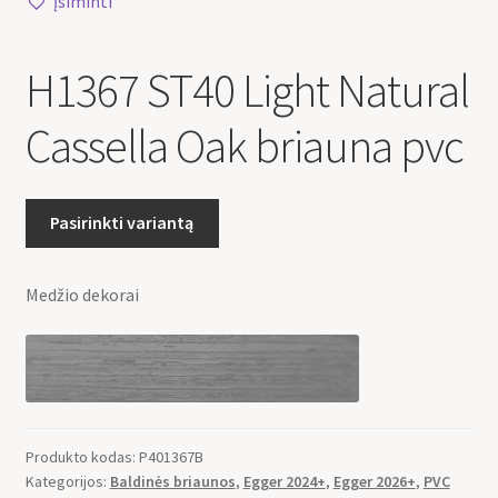
Įsiminti
H1367 ST40 Light Natural
Cassella Oak briauna pvc
Pasirinkti variantą
Medžio dekorai
Produkto kodas:
P401367B
Kategorijos:
Baldinės briaunos
,
Egger 2024+
,
Egger 2026+
,
PVC