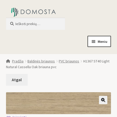
Ieškoti
When autocomplete results are av
Meniu
Pradžia
Pradžia
Baldinės briaunos
PVC briaunos
H1367 ST40 Light
Natural Cassella Oak briauna pvc
Parduotuvė
Apie mus
Profilis
🔍