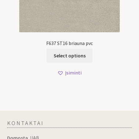
F637 ST16 briauna pvc
Select options
Įsiminti
KONTAKTAI
Domosta
, UAB