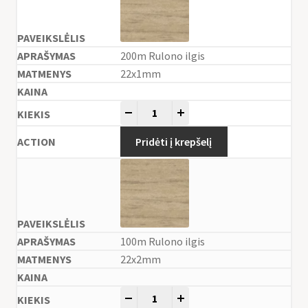
200m Rulono ilgis
22x1mm
-
+
Pridėti į krepšelį
100m Rulono ilgis
22x2mm
-
+