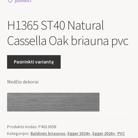
Įsiminti
H1365 ST40 Natural
Cassella Oak briauna pvc
Pasirinkti variantą
Medžio dekorai
Produkto kodas:
P401365B
Kategorijos:
Baldinės briaunos
,
Egger 2024+
,
Egger 2026+
,
PVC