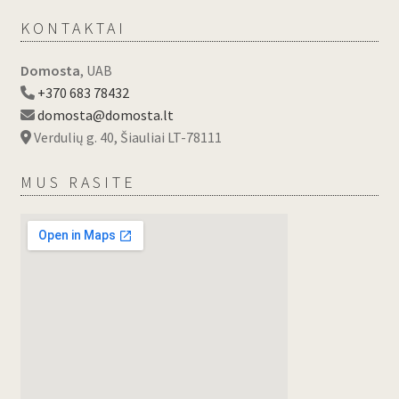
KONTAKTAI
Domosta
, UAB
+370 683 78432
domosta@domosta.lt
Verdulių g. 40, Šiauliai LT-78111
MUS RASITE