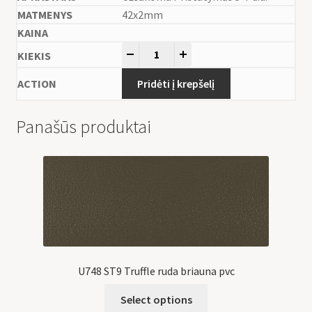
42x2mm
-
+
Pridėti į krepšelį
Panašūs produktai
U748 ST9 Truffle ruda briauna pvc
Select options