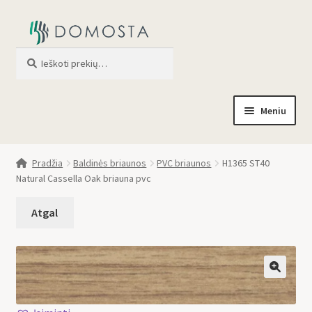
Ieškoti
When autocomplete results are av
Meniu
Pradžia
Pradžia
Baldinės briaunos
PVC briaunos
H1365 ST40
Natural Cassella Oak briauna pvc
Parduotuvė
Apie mus
Profilis
🔍