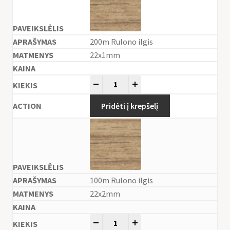
200m Rulono ilgis
22x1mm
-
+
Pridėti į krepšelį
100m Rulono ilgis
22x2mm
-
+