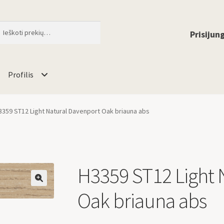
ti
When autocomplete results are available 
Prisijung
Profilis
3359 ST12 Light Natural Davenport Oak briauna abs
H3359 ST12 Light 
🔍
Oak briauna abs