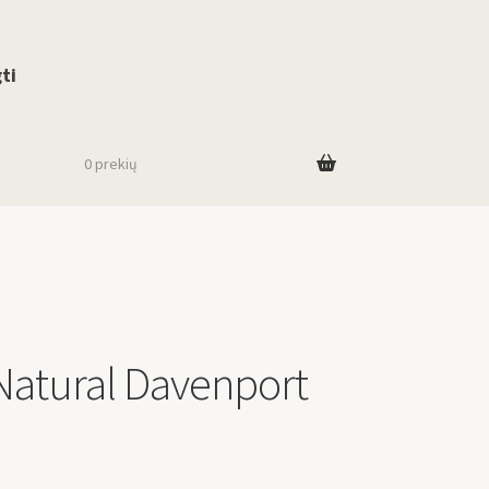
use up and down arrows to review and enter to go to the desired page. To
ti
0 prekių
Natural Davenport