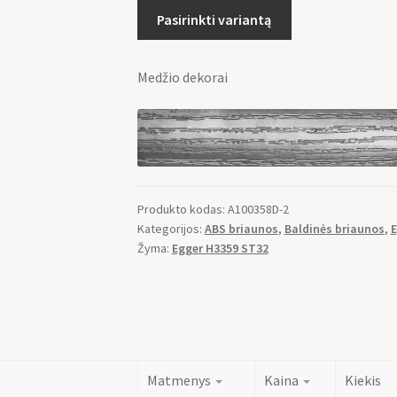
Pasirinkti variantą
Medžio dekorai
Produkto kodas:
A100358D-2
Kategorijos:
ABS briaunos
,
Baldinės briaunos
,
E
Žyma:
Egger H3359 ST32
Matmenys
Kaina
Kiekis