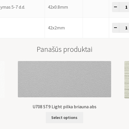
-
+
ymas 5-7 d.d.
42x0.8mm
-
+
42x2mm
Panašūs produktai
U708 ST9 Light pilka briauna abs
Select options