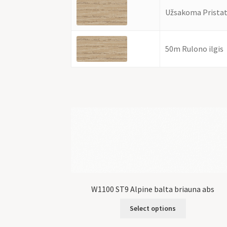
Užsakoma Pristat
50m Rulono ilgis
W1100 ST9 Alpine balta briauna abs
Select options