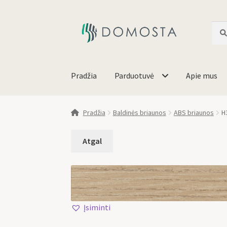
Ieško
Pradžia
Parduotuvė
Apie mus
Pradžia
Baldinės briaunos
ABS briaunos
H
Įsiminti