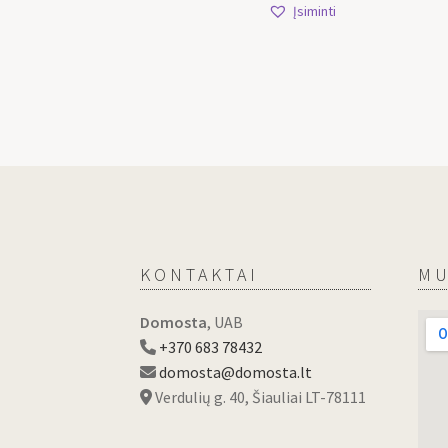
Įsiminti
KONTAKTAI
MU
Domosta
, UAB
+370 683 78432
domosta@domosta.lt
Verdulių g. 40, Šiauliai LT-78111