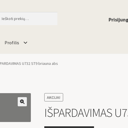
ti
When autocomplete results are available 
Prisijung
Profilis
ŠPARDAVIMAS U732 ST9 briauna abs
AKCIJA!
IŠPARDAVIMAS U73
🔍