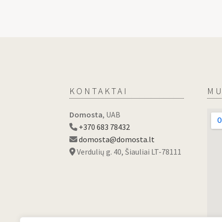
KONTAKTAI
MU
Domosta
, UAB
+370 683 78432
domosta@domosta.lt
Verdulių g. 40, Šiauliai LT-78111