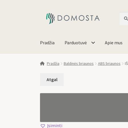
Ieško
Pradžia
Parduotuvė
Apie mus
Pradžia
Baldinės briaunos
ABS briaunos
I
Įsiminti