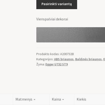
Pasirinkti variantą
Vienspalviai dekorai
Produkto kodas:
A200732B
Kategorijos:
ABS briaunos
,
Baldinės briaunos
,
E
Žyma:
Egger U732 ST9
Matmenys
Kaina
Kiekis