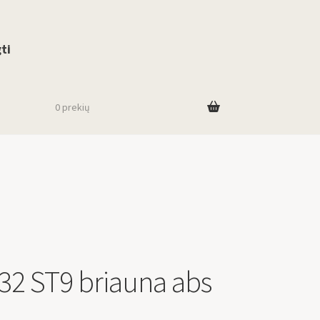
use up and down arrows to review and enter to go to the desired page. To
ti
0 prekių
2 ST9 briauna abs