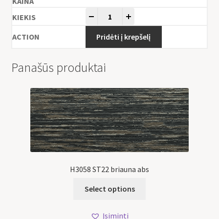
-
+
Pridėti į krepšelį
Panašūs produktai
H3058 ST22 briauna abs
Select options
Įsiminti