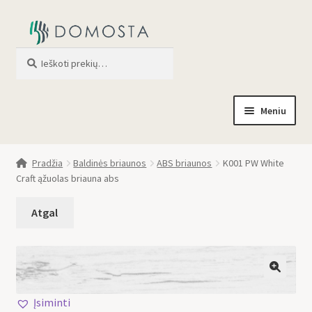
Ieškoti
When autocomplete results are av
Meniu
Pradžia
Pradžia
Baldinės briaunos
ABS briaunos
K001 PW White
Craft ąžuolas briauna abs
Parduotuvė
Apie mus
Profilis
🔍
Įsiminti