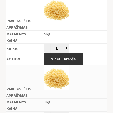
5kg
-
+
Pridėti į krepšelį
1kg