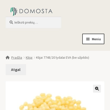
Ieškoti
When autocomplete results are av
Meniu
Pradžia
Pradžia
Klijai
Klijai 7748/20 lydalai EVA (be užpildo)
Parduotuvė
Apie mus
Profilis
🔍