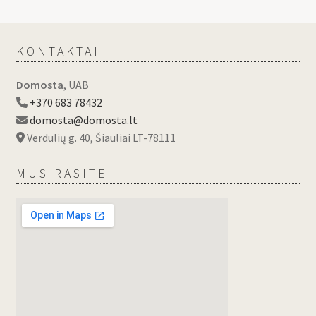
KONTAKTAI
Domosta
, UAB
+370 683 78432
domosta@domosta.lt
Verdulių g. 40, Šiauliai LT-78111
MUS RASITE