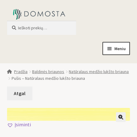
Ieškoti
When autocomplete results are av
Meniu
Pradžia
Pradžia
Baldinės briaunos
Natūralaus medžio lukšto briauna
Pušis – Natūralaus medžio lukšto briauna
Parduotuvė
Apie mus
Profilis
Įsiminti
🔍