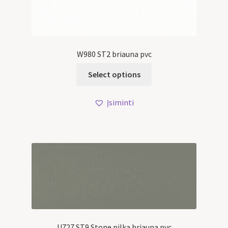
W980 ST2 briauna pvc
Select options
Įsiminti
U727 ST9 Stone pilka briauna pvc