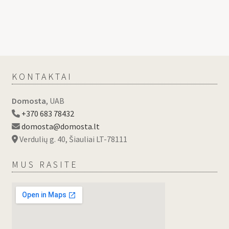
KONTAKTAI
Domosta
, UAB
+370 683 78432
domosta@domosta.lt
Verdulių g. 40, Šiauliai LT-78111
MUS RASITE