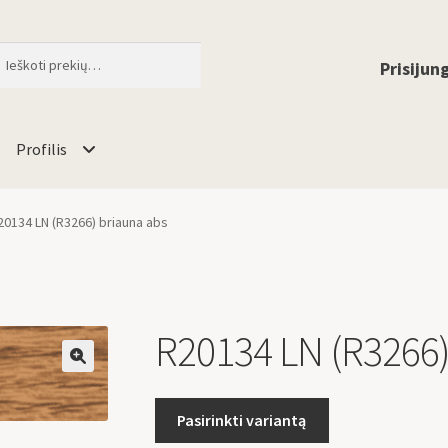
ti
When autocomplete results are available 
Prisijung
Profilis
20134 LN (R3266) briauna abs
R20134 LN (R3266)
🔍
Pasirinkti variantą