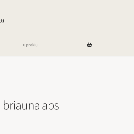
use up and down arrows to review and enter to go to the desired page. To
ti
0 prekių
 briauna abs