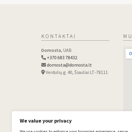
KONTAKTAI
MU
Domosta
, UAB
+370 683 78432
domosta@domosta.lt
Verdulių g. 40, Šiauliai LT-78111
We value your privacy
We use cookies to enhance your browsing experience, serve