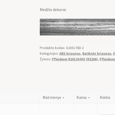
Medžio dekorai
Produkto kodas:
A203176D-2
Kategorijos:
ABS briaunos
,
Baldinės briaunos
,
E
Žymos:
Pfleiderer R20134 MO (R3266)
,
Pfleidere
Matmenys
Kaina
Kiekis