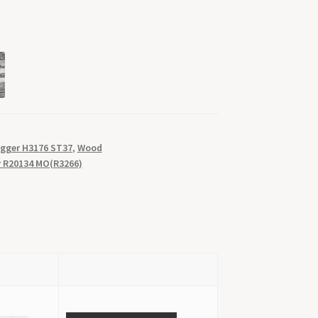
gger H3176 ST37
,
Wood
r R20134 MO(R3266)