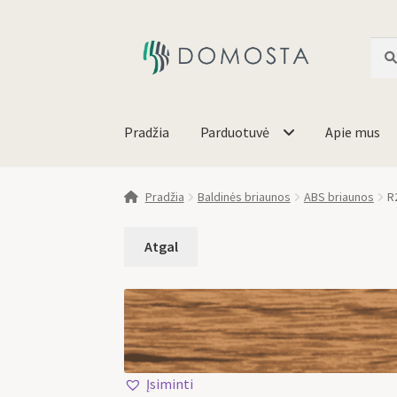
Ieško
Pradžia
Parduotuvė
Apie mus
Pradžia
Baldinės briaunos
ABS briaunos
R
Įsiminti