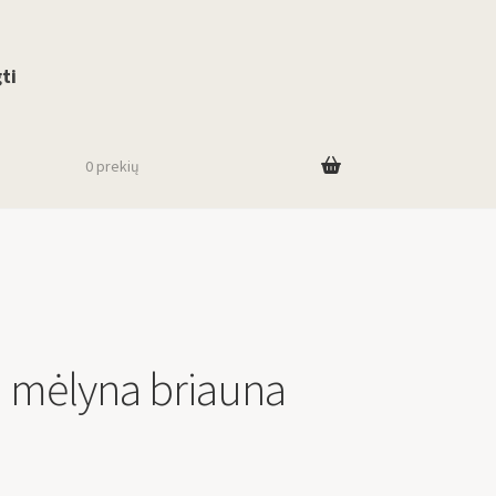
use up and down arrows to review and enter to go to the desired page. To
ti
0 prekių
 mėlyna briauna