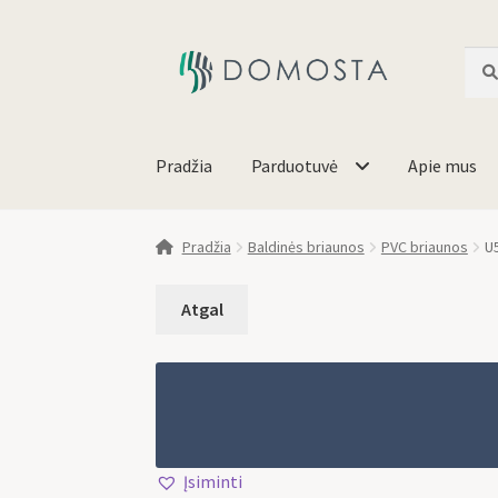
Ieško
Pradžia
Parduotuvė
Apie mus
Pradžia
Baldinės briaunos
PVC briaunos
U
Įsiminti