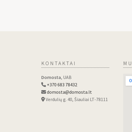
KONTAKTAI
MU
Domosta
, UAB
+370 683 78432
domosta@domosta.lt
Verdulių g. 40, Šiauliai LT-78111