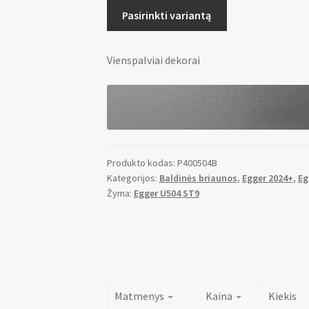
Pasirinkti variantą
Vienspalviai dekorai
Produkto kodas:
P400504B
Kategorijos:
Baldinės briaunos
,
Egger 2024+
,
Eg
Žyma:
Egger U504 ST9
Matmenys
Kaina
Kiekis