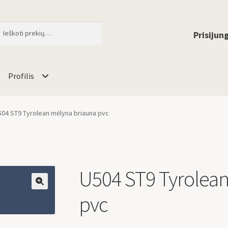
ti
When autocomplete results are available 
Prisijung
Profilis
504 ST9 Tyrolean mėlyna briauna pvc
U504 ST9 Tyrolean
🔍
pvc